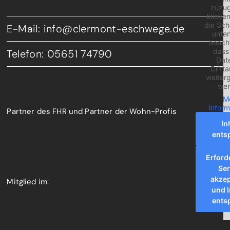
zuzug
klicken
die Sch
E-Mail: info@clermont-eschwege.de
unten
beacht
dass
Telefon: 05651 74790
Dat
Dritta
weiter
wer
M
Inform
Partner des FHR und Partner der Wohn-Profis
In
ents
Erford
Ser
akzep
Mitglied im:
und I
ents