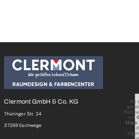
Clermont GmbH & Co. KG
Sie 
gerad
Platzhal
Thüringer Str. 24
von
G
Maps
37269 Eschwege
d
eigen
In